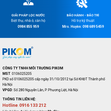
GIẢI PHÁP LỌC NƯỚC
BẢO HÀNH - BẢO TRÌ
Biệt thự, nhà ở, căn hộ
Hỗ trợ kỹ thuật
0984 855 959
Mrs. Huyền: 098 689 5459
CÔNG TY TNHH MÔI TRƯỜNG PIKOM
MST
:
0106025205
PKD số
0106025205
cấp ngày 31/10/2012 tại Sở KHĐT Thành phố
Hà Nội
VPGD
: Số 280 Nguyễn Lân, P. Phương Liệt, Hà Nội
THÔNG TIN LIÊN HỆ:
Hotline
0916 133 212
: