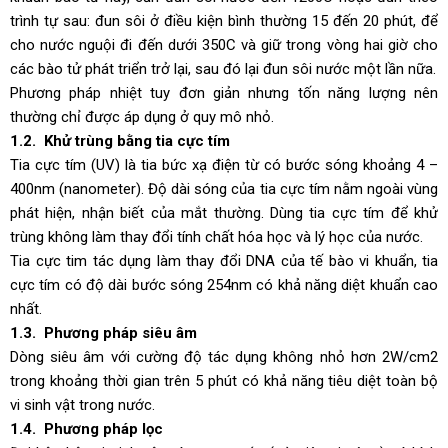
trình tự sau: đun sôi ở điều kiện bình thường 15 đến 20 phút, để
cho nước nguội đi đến dưới 350C và giữ trong vòng hai giờ cho
các bào tử phát triển trở lại, sau đó lại đun sôi nước một lần nữa.
Phương pháp nhiệt tuy đơn giản nhưng tốn năng lượng nên
thường chỉ được áp dụng ở quy mô nhỏ.
1.2. Khử trùng bằng tia cực tím
Tia cực tím (UV) là tia bức xạ điện từ có bước sóng khoảng 4 –
400nm (nanometer). Độ dài sóng của tia cực tím nằm ngoài vùng
phát hiện, nhận biết của mắt thường. Dùng tia cực tím để khử
trùng không làm thay đổi tính chất hóa học và lý học của nước.
Tia cực tim tác dụng làm thay đổi DNA của tế bào vi khuẩn, tia
cực tím có độ dài bước sóng 254nm có khả năng diệt khuẩn cao
nhất.
1.3. Phương pháp siêu âm
Dòng siêu âm với cường độ tác dụng không nhỏ hơn 2W/cm2
trong khoảng thời gian trên 5 phút có khả năng tiêu diệt toàn bộ
vi sinh vật trong nước.
1.4. Phương pháp lọc