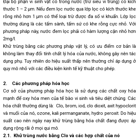
Đại bộ phận vi sinh vật có trong nước (trừ siêu vi trùng) có kích
thước 1 – 2 µm. Nếu đem lọc nước qua lớp lọc có kích thước khe
rỗng nhỏ hơn 1 µm có thể loại trừ được đa số vi khuẩn. Lớp lọc
thường dùng là các tấm sành, tấm sứ có khe rỗng cực nhỏ. Với
phương pháp này, nước đem lọc phải có hàm lượng cặn nhỏ hơn
2mg/l.
Khử trùng bằng các phương pháp vật lý, có ưu điểm cơ bản là
không làm thay đổi tính chất lý hóa của nước, không gây nên tác
dụng phụ. Tuy nhiên do hiệu suất thấp nên thường chỉ áp dụng ở
quy mô nhỏ với các điều kiện kinh tế kỹ thuật cho phép.
2. Các phương pháp hóa học
Cơ sở của phương pháp hóa học là sử dụng các chất oxy hóa
mạnh để oxy hóa men của tế bào vi sinh và tiêu diệt chúng. Các
hóa chất thường dùng là: Clo, brom, iod, clo dioxit, axit hypoclorit
và muối của nó, ozone, kali permanganate, hydro peroxit. Do hiệu
suất cao nên ngày nay khử trùng bằng hóa chất đang được áp
dụng rộng rãi ở mọi qui mô.
2.1. Khử trùng nước bằng Clo và các hợp chất của nó