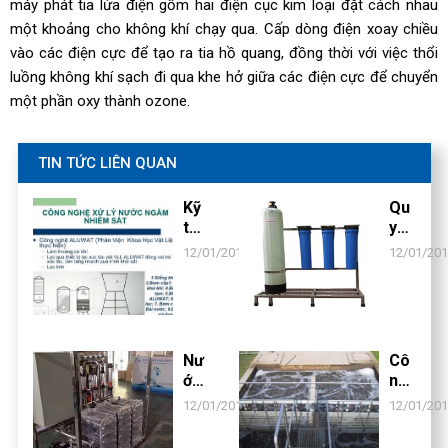
máy phát tia lửa điện gồm hai điện cục kim loại đặt cách nhau
một khoảng cho không khí chạy qua. Cấp dòng điện xoay chiều
vào các điện cực để tạo ra tia hồ quang, đồng thời với việc thổi
luồng không khí sạch đi qua khe hở giữa các điện cực để chuyển
một phần oxy thành ozone.
TIN TỨC LIÊN QUAN
Kỹ
Qu
thu
y
ật
Trì
12/01/2017
12/01/20
xử
nh
lý
Xử
nư
Lý
ớc
Nư
ng
ớc
Nư
Cô
ầm
Tin
ớc
ng
h
siê
ng
12/01/2017
Khi
12/01/20
u
hệ
ết
tin
xử