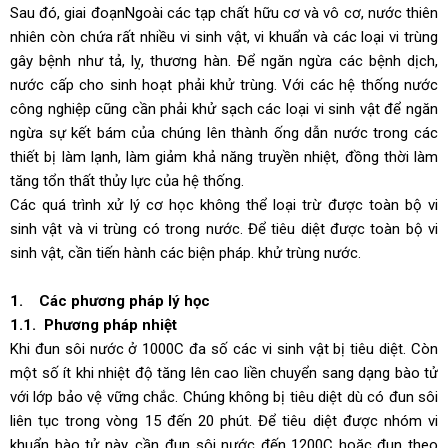
Sau đó, giai đoạnNgoài các tạp chất hữu cơ và vô cơ, nước thiên
nhiên còn chứa rất nhiều vi sinh vật, vi khuẩn và các loại vi trùng
gây bệnh như tả, lỵ, thương hàn. Để ngăn ngừa các bệnh dịch,
nước cấp cho sinh hoạt phải khử trùng. Với các hệ thống nước
công nghiệp cũng cần phải khử sạch các loại vi sinh vật để ngăn
ngừa sự kết bám của chúng lên thành ống dẫn nước trong các
thiết bị làm lạnh, làm giảm khả năng truyền nhiệt, đồng thời làm
tăng tổn thất thủy lực của hệ thống.
Các quá trình xử lý cơ học không thể loại trừ được toàn bộ vi
sinh vật và vi trùng có trong nước. Để tiêu diệt được toàn bộ vi
sinh vật, cần tiến hành các biện pháp. khử trùng nước.
1. Các phương pháp lý học
1.1. Phương pháp nhiệt
Khi đun sôi nước ở 1000C đa số các vi sinh vật bị tiêu diệt. Còn
một số ít khi nhiệt độ tăng lên cao liền chuyển sang dạng bào tử
với lớp bảo vệ vững chắc. Chúng không bị tiêu diệt dù có đun sôi
liên tục trong vòng 15 đến 20 phút. Để tiêu diệt được nhóm vi
khuẩn bào tử này, cần đun sôi nước đến 1200C hoặc đun theo