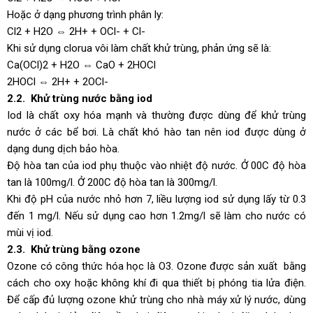
Hoặc ở dạng phương trình phân ly:
Cl2 + H2O ⇔ 2H+ + OCl- + Cl-
Khi sử dụng clorua vôi làm chất khử trùng, phản ứng sẽ là:
Ca(OCl)2 + H2O ⇔ CaO + 2HOCl
2HOCl ⇔ 2H+ + 2OCl-
2.2. Khử trùng nước bằng iod
Iod là chất oxy hóa mạnh và thường được dùng để khử trùng
nước ở các bể bơi. Là chất khó hào tan nên iod được dùng ở
dạng dung dịch bảo hòa.
Độ hòa tan của iod phụ thuộc vào nhiệt độ nước. Ở 00C độ hòa
tan là 100mg/l. Ở 200C độ hòa tan là 300mg/l.
Khi độ pH của nước nhỏ hơn 7, liều lượng iod sử dụng lấy từ 0.3
đến 1 mg/l. Nếu sử dụng cao hơn 1.2mg/l sẽ làm cho nước có
mùi vị iod.
2.3. Khử trùng bằng ozone
Ozone có công thức hóa học là O3. Ozone được sản xuất bằng
cách cho oxy hoặc không khí đi qua thiết bị phóng tia lửa điện.
Để cấp đủ lượng ozone khử trùng cho nhà máy xử lý nước, dùng