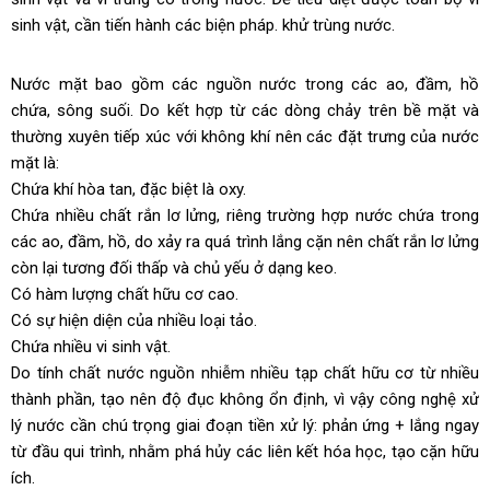
sinh vật, cần tiến hành các biện pháp. khử trùng nước.
Nước mặt bao gồm các nguồn nước trong các ao, đầm, hồ
chứa, sông suối. Do kết hợp từ các dòng chảy trên bề mặt và
thường xuyên tiếp xúc với không khí nên các đặt trưng của nước
mặt là:
Chứa khí hòa tan, đặc biệt là oxy.
Chứa nhiều chất rắn lơ lửng, riêng trường hợp nước chứa trong
các ao, đầm, hồ, do xảy ra quá trình lắng cặn nên chất rắn lơ lửng
còn lại tương đối thấp và chủ yếu ở dạng keo.
Có hàm lượng chất hữu cơ cao.
Có sự hiện diện của nhiều loại tảo.
Chứa nhiều vi sinh vật.
Do tính chất nước nguồn nhiễm nhiều tạp chất hữu cơ từ nhiều
thành phần, tạo nên độ đục không ổn định, vì vậy công nghệ xử
lý nước cần chú trọng giai đoạn tiền xử lý: phản ứng + lắng ngay
từ đầu qui trình, nhằm phá hủy các liên kết hóa học, tạo cặn hữu
ích.