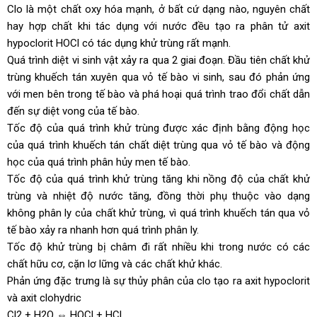
Clo là một chất oxy hóa mạnh, ở bất cứ dạng nào, nguyên chất
hay hợp chất khi tác dụng với nước đều tạo ra phân tử axit
hypoclorit HOCl có tác dụng khử trùng rất mạnh.
Quá trình diệt vi sinh vật xảy ra qua 2 giai đoạn. Đầu tiên chất khử
trùng khuếch tán xuyên qua vỏ tế bào vi sinh, sau đó phản ứng
với men bên trong tế bào và phá hoại quá trình trao đổi chất dẫn
đến sự diệt vong của tế bào.
Tốc độ của quá trình khử trùng được xác định bằng động học
của quá trình khuếch tán chất diệt trùng qua vỏ tế bào và động
học của quá trình phân hủy men tế bào.
Tốc độ của quá trình khử trùng tăng khi nồng độ của chất khử
trùng và nhiệt độ nước tăng, đồng thời phụ thuộc vào dạng
không phân ly của chất khử trùng, vì quá trình khuếch tán qua vỏ
tế bào xảy ra nhanh hơn quá trình phân ly.
Tốc độ khử trùng bị châm đi rất nhiều khi trong nước có các
chất hữu cơ, cặn lơ lững và các chất khử khác.
Phản ứng đặc trưng là sự thủy phân của clo tạo ra axit hypoclorit
và axit clohydric
Cl2 + H2O ⇔ HOCl + HCl