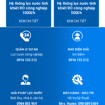
Hệ thống lọc nước tinh
Hệ thống lọc nước tinh
khiết RO công nghiệp
khiết RO công nghiệp
1000l/h
500l/h
XEM CHI TIẾT
XEM CHI TIẾT
QUẢN LÝ DỰ ÁN
MÁY ĐIỆN GIẢI
Lọc nước công nghiệp
Ion kiềm
0916 133 212
0916 133 212
GIẢI PHÁP LỌC NƯỚC
BẢO HÀNH - BẢO TRÌ
Biệt thự, nhà ở, căn hộ
Hỗ trợ kỹ thuật
0984 855 959
Mrs. Huyền: 098 689 5459