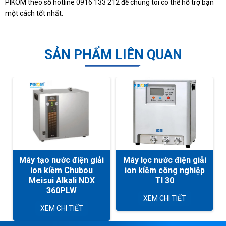
PIKOM theo số hotline 0916 133 212 để chúng tôi có thể hỗ trợ bạn
một cách tốt nhất.
SẢN PHẨM LIÊN QUAN
Máy tạo nước điện giải
Máy lọc nước điện giải
ion kiềm Chubou
ion kiềm công nghiệp
Meisui Alkali NDX
TI 30
360PLW
XEM CHI TIẾT
XEM CHI TIẾT