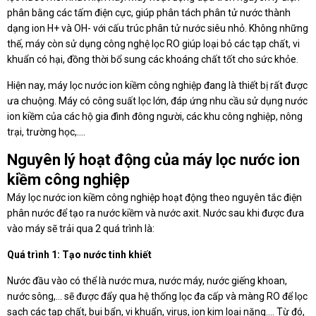
phân bằng các tấm điện cực, giúp phân tách phân tử nước thành
dạng ion H+ và OH- với cấu trúc phân tử nước siêu nhỏ. Không những
thế, máy còn sử dụng công nghệ lọc RO giúp loại bỏ các tạp chất, vi
khuẩn có hại, đồng thời bổ sung các khoáng chất tốt cho sức khỏe.
Hiện nay, máy lọc nước ion kiềm công nghiệp đang là thiết bị rất được
ưa chuộng. Máy có công suất lọc lớn, đáp ứng nhu cầu sử dụng nước
ion kiềm của các hộ gia đình đông người, các khu công nghiệp, nông
trại, trường học,….
Nguyên lý hoạt động của máy lọc nước ion
kiềm công nghiệp
Máy lọc nước ion kiềm công nghiệp hoạt động theo nguyên tắc điện
phân nước để tạo ra nước kiềm và nước axit. Nước sau khi được đưa
vào máy sẽ trải qua 2 quá trình là:
Quá trình 1: Tạo nước tinh khiết
Nước đầu vào có thể là nước mưa, nước máy, nước giếng khoan,
nước sông,… sẽ được đẩy qua hệ thống lọc đa cấp và màng RO để lọc
sạch các tạp chất, bụi bẩn, vi khuẩn, virus, ion kim loại nặng…. Từ đó,