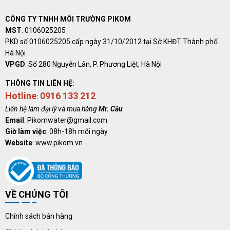
CÔNG TY TNHH MÔI TRƯỜNG PIKOM
MST
:
0106025205
PKD số
0106025205
cấp ngày 31/10/2012 tại Sở KHĐT Thành phố
Hà Nội
VPGD
: Số 280 Nguyễn Lân, P. Phương Liệt, Hà Nội
THÔNG TIN LIÊN HỆ:
Hotline
0916 133 212
:
Liên hệ làm đại lý và mua hàng
Mr. Cầu
Email
: Pikomwater@gmail.com
Giờ làm việc
: 08h-18h mỗi ngày
Website
: www.pikom.vn
VỀ CHÚNG TÔI
Chính sách bán hàng