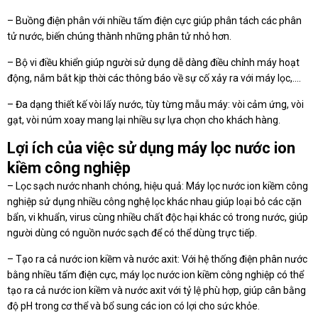
– Buồng điện phân với nhiều tấm điện cực giúp phân tách các phân
tử nước, biến chúng thành những phân tử nhỏ hơn.
– Bộ vi điều khiển giúp người sử dụng dễ dàng điều chỉnh máy hoạt
động, nắm bắt kịp thời các thông báo về sự cố xảy ra với máy lọc,….
– Đa dạng thiết kế vòi lấy nước, tùy từng mẫu máy: vòi cảm ứng, vòi
gạt, vòi núm xoay mang lại nhiều sự lựa chọn cho khách hàng.
Lợi ích của việc sử dụng máy lọc nước ion
kiềm công nghiệp
– Lọc sạch nước nhanh chóng, hiệu quả: Máy lọc nước ion kiềm công
nghiệp sử dụng nhiều công nghệ lọc khác nhau giúp loại bỏ các cặn
bẩn, vi khuẩn, virus cùng nhiều chất độc hại khác có trong nước, giúp
người dùng có nguồn nước sạch để có thể dùng trực tiếp.
– Tạo ra cả nước ion kiềm và nước axit: Với hệ thống điện phân nước
bằng nhiều tấm điện cực, máy lọc nước ion kiềm công nghiệp có thể
tạo ra cả nước ion kiềm và nước axit với tỷ lệ phù hợp, giúp cân bằng
độ pH trong cơ thể và bổ sung các ion có lợi cho sức khỏe.