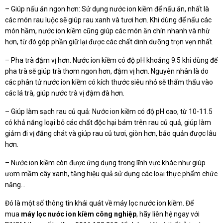
– Giúp nấu ăn ngon hơn: Sử dụng nước ion kiềm để nấu ăn, nhất là
các món rau luộc sẽ giúp rau xanh và tươi hơn. Khi dùng để nấu các
món hầm, nước ion kiềm cũng giúp các món ăn chín nhanh và nhừ
hơn, từ đó góp phần giữ lại được các chất dinh dưỡng trọn vẹn nhất.
– Pha trà đậm vị hơn: Nước ion kiềm có độ pH khoảng 9.5 khi dùng để
pha trà sẽ giúp trà thơm ngon hơn, đậm vị hơn. Nguyên nhân là do
các phân tử nước ion kiềm có kích thước siêu nhỏ sẽ thẩm thấu vào
các lá trà, giúp nước trà vị đậm đà hơn.
– Giúp làm sạch rau củ quả: Nước ion kiềm có độ pH cao, từ 10-11.5
có khả năng loại bỏ các chất độc hại bám trên rau củ quả, giúp làm
giảm đi vị đắng chát và giúp rau củ tươi, giòn hơn, bảo quản được lâu
hơn.
– Nước ion kiềm còn được ứng dụng trong lĩnh vực khác như giúp
ươm mầm cây xanh, tăng hiệu quả sử dụng các loại thực phẩm chức
năng…
Đó là một số thông tin khái quát về máy lọc nước ion kiềm. Để
mua
máy lọc nước ion kiềm công nghiệp
, hãy liên hệ ngay với